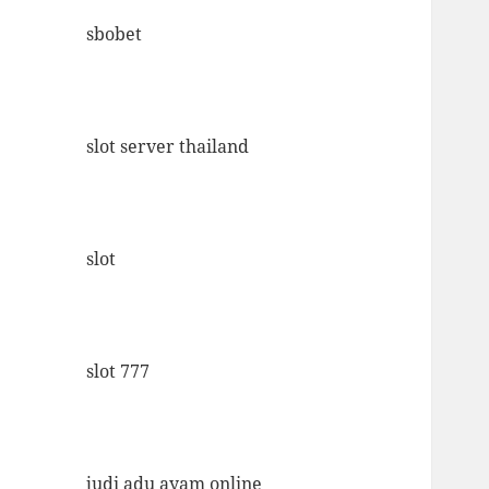
sbobet
slot server thailand
slot
slot 777
judi adu ayam online