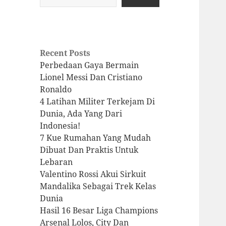
Recent Posts
Perbedaan Gaya Bermain
Lionel Messi Dan Cristiano
Ronaldo
4 Latihan Militer Terkejam Di
Dunia, Ada Yang Dari
Indonesia!
7 Kue Rumahan Yang Mudah
Dibuat Dan Praktis Untuk
Lebaran
Valentino Rossi Akui Sirkuit
Mandalika Sebagai Trek Kelas
Dunia
Hasil 16 Besar Liga Champions
Arsenal Lolos, City Dan