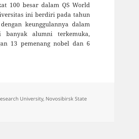
kat 100 besar dalam QS World
versitas ini berdiri pada tahun
l dengan keunggulannya dalam
iki banyak alumni terkemuka,
engan 13 pemenang nobel dan 6
esearch University
,
Novosibirsk State