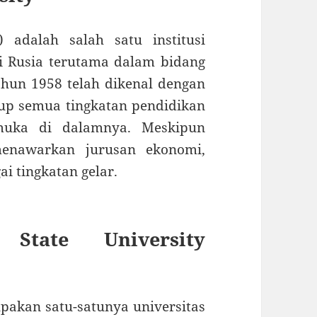
) adalah salah satu institusi
i Rusia terutama dalam bidang
tahun 1958 telah dikenal dengan
kup semua tingkatan pendidikan
emuka di dalamnya. Meskipun
menawarkan jurusan ekonomi,
 tingkatan gelar.
State University
pakan satu-satunya universitas