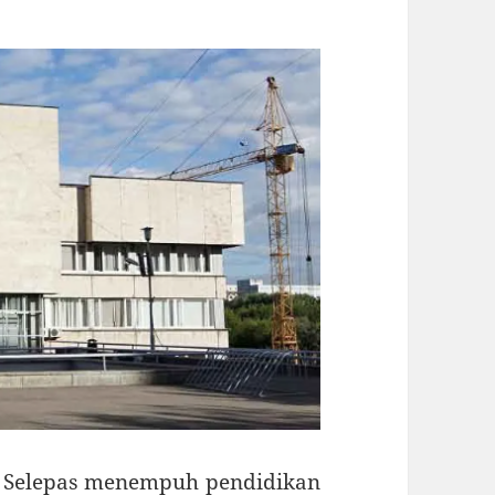
a – Selepas menempuh pendidikan