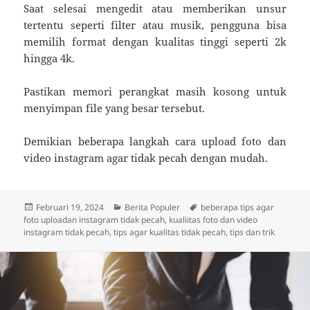
Saat selesai mengedit atau memberikan unsur
tertentu seperti filter atau musik, pengguna bisa
memilih format dengan kualitas tinggi seperti 2k
hingga 4k.
Pastikan memori perangkat masih kosong untuk
menyimpan file yang besar tersebut.
Demikian beberapa langkah cara upload foto dan
video instagram agar tidak pecah dengan mudah.
Diposkan
Kategori
Tag
Februari 19, 2024
Berita Populer
beberapa tips agar
pada
foto uploadan instagram tidak pecah
,
kualiitas foto dan video
instagram tidak pecah
,
tips agar kualitas tidak pecah
,
tips dan trik