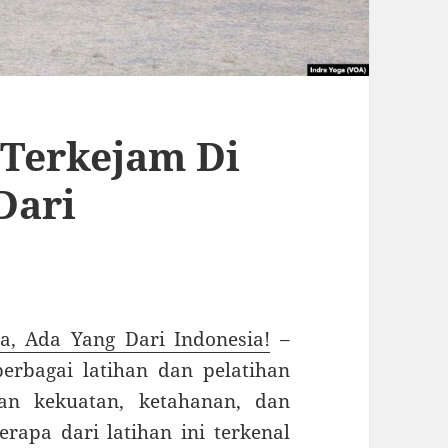
 Terkejam Di
Dari
a, Ada Yang Dari Indonesia!
–
berbagai latihan dan pelatihan
an kekuatan, ketahanan, dan
rapa dari latihan ini terkenal