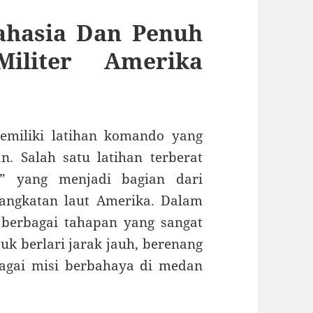
ahasia Dan Penuh
iliter Amerika
memiliki latihan komando yang
. Salah satu latihan terberat
k” yang menjadi bagian dari
 angkatan laut Amerika. Dalam
i berbagai tahapan yang sangat
suk berlari jarak jauh, berenang
bagai misi berbahaya di medan