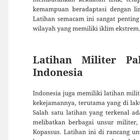
kemampuan beradaptasi dengan li
Latihan semacam ini sangat penting 
wilayah yang memiliki iklim ekstrem
Latihan Militer P
Indonesia
Indonesia juga memiliki latihan mili
kekejamannya, terutama yang di lak
Salah satu latihan yang terkenal a
melibatkan berbagai unsur militer,
Kopassus. Latihan ini di rancang u