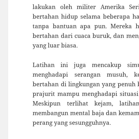
lakukan oleh militer Amerika Ser
bertahan hidup selama beberapa ha
tanpa bantuan apa pun. Mereka 
bertahan dari cuaca buruk, dan meng
yang luar biasa.
Latihan ini juga mencakup simul
menghadapi serangan musuh, ke
bertahan di lingkungan yang penuh 
prajurit mampu menghadapi situasi 
Meskipun terlihat kejam, latih
membangun mental baja dan kemam
perang yang sesungguhnya.