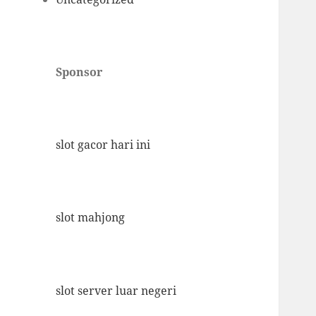
Sponsor
slot gacor hari ini
slot mahjong
slot server luar negeri