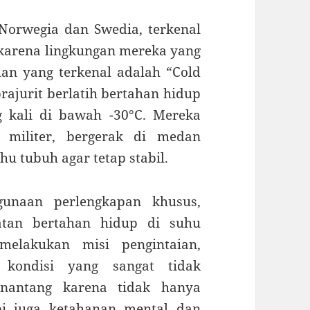
 Norwegia dan Swedia, terkenal
 karena lingkungan mereka yang
ihan yang terkenal adalah “Cold
ajurit berlatih bertahan hidup
g kali di bawah -30°C. Mereka
militer, bergerak di medan
hu tubuh agar tetap stabil.
gunaan perlengkapan khusus,
latan bertahan hidup di suhu
elakukan misi pengintaian,
 kondisi yang sangat tidak
enantang karena tidak hanya
pi juga ketahanan mental dan