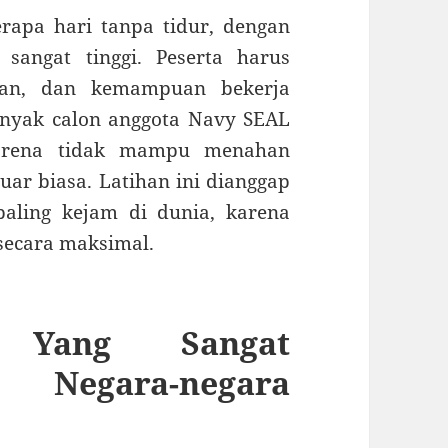
rapa hari tanpa tidur, dengan
 sangat tinggi. Peserta harus
ian, dan kemampuan bekerja
nyak calon anggota Navy SEAL
karena tidak mampu menahan
uar biasa. Latihan ini dianggap
 paling kejam di dunia, karena
ecara maksimal.
r Yang Sangat
egara-negara