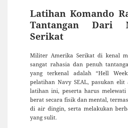
Latihan Komando R
Tantangan Dari M
Serikat
Militer Amerika Serikat di kenal 
sangat rahasia dan penuh tantangan
yang terkenal adalah “Hell Wee
pelatihan Navy SEAL, pasukan elit
latihan ini, peserta harus melewat
berat secara fisik dan mental, terma
di air dingin, serta melakukan ber
yang sulit.