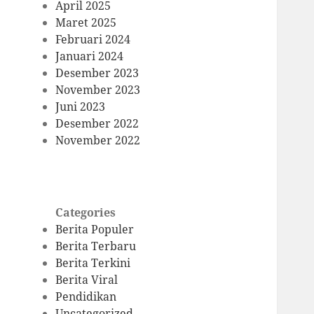
April 2025
Maret 2025
Februari 2024
Januari 2024
Desember 2023
November 2023
Juni 2023
Desember 2022
November 2022
Categories
Berita Populer
Berita Terbaru
Berita Terkini
Berita Viral
Pendidikan
Uncategorized