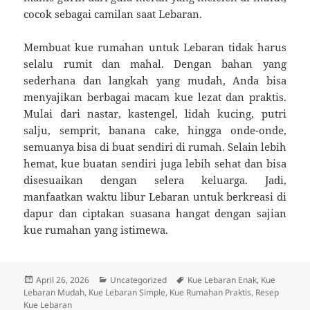
cocok sebagai camilan saat Lebaran.
Membuat kue rumahan untuk Lebaran tidak harus
selalu rumit dan mahal. Dengan bahan yang
sederhana dan langkah yang mudah, Anda bisa
menyajikan berbagai macam kue lezat dan praktis.
Mulai dari nastar, kastengel, lidah kucing, putri
salju, semprit, banana cake, hingga onde-onde,
semuanya bisa di buat sendiri di rumah. Selain lebih
hemat, kue buatan sendiri juga lebih sehat dan bisa
disesuaikan dengan selera keluarga. Jadi,
manfaatkan waktu libur Lebaran untuk berkreasi di
dapur dan ciptakan suasana hangat dengan sajian
kue rumahan yang istimewa.
Diposkan
Kategori
Tag
April 26, 2026
Uncategorized
Kue Lebaran Enak
,
Kue
pada
Lebaran Mudah
,
Kue Lebaran Simple
,
Kue Rumahan Praktis
,
Resep
Kue Lebaran