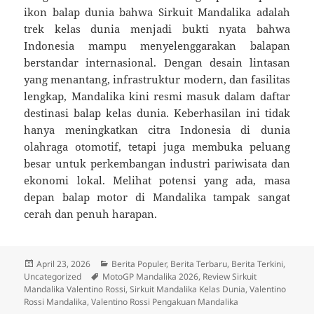
ikon balap dunia bahwa Sirkuit Mandalika adalah
trek kelas dunia menjadi bukti nyata bahwa
Indonesia mampu menyelenggarakan balapan
berstandar internasional. Dengan desain lintasan
yang menantang, infrastruktur modern, dan fasilitas
lengkap, Mandalika kini resmi masuk dalam daftar
destinasi balap kelas dunia. Keberhasilan ini tidak
hanya meningkatkan citra Indonesia di dunia
olahraga otomotif, tetapi juga membuka peluang
besar untuk perkembangan industri pariwisata dan
ekonomi lokal. Melihat potensi yang ada, masa
depan balap motor di Mandalika tampak sangat
cerah dan penuh harapan.
Diposkan
Kategori
April 23, 2026
Berita Populer
,
Berita Terbaru
,
Berita Terkini
,
pada
Tag
Uncategorized
MotoGP Mandalika 2026
,
Review Sirkuit
Mandalika Valentino Rossi
,
Sirkuit Mandalika Kelas Dunia
,
Valentino
Rossi Mandalika
,
Valentino Rossi Pengakuan Mandalika