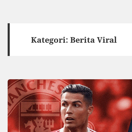
Kategori:
Berita Viral