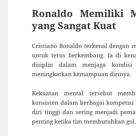
Ronaldo Memiliki M
yang Sangat Kuat
Cristiano Ronaldo terkenal dengan m
untuk terus berkembang. Ia di ken
disiplin dalam menjaga kondisi 
meningkatkan kemampuan dirinya.
Kekuatan mental tersebut mem
konsisten dalam berbagai kompetisi 
diri tinggi dan sering menjadi pe
penting ketika tim membutuhkan gol