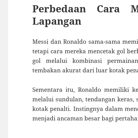
Perbedaan Cara M
Lapangan
Messi dan Ronaldo sama-sama memili
tetapi cara mereka mencetak gol ber
gol melalui kombinasi permainan
tembakan akurat dari luar kotak pena
Sementara itu, Ronaldo memiliki k
melalui sundulan, tendangan keras, s
kotak penalti. Instingnya dalam me
menjadi ancaman besar bagi pertaha