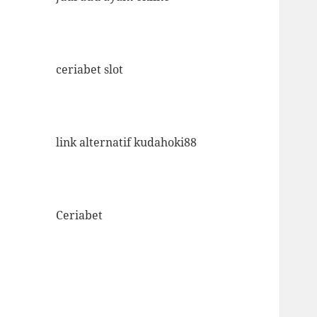
ceriabet slot
link alternatif kudahoki88
Ceriabet