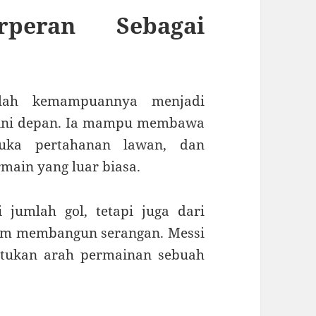
peran Sebagai
alah kemampuannya menjadi
 lini depan. Ia mampu membawa
uka pertahanan lawan, dan
main yang luar biasa.
 jumlah gol, tetapi juga dari
alam membangun serangan. Messi
ntukan arah permainan sebuah