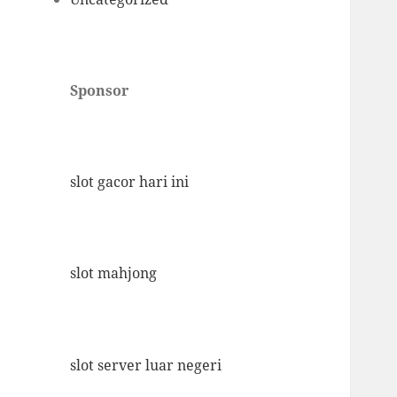
Sponsor
slot gacor hari ini
slot mahjong
slot server luar negeri