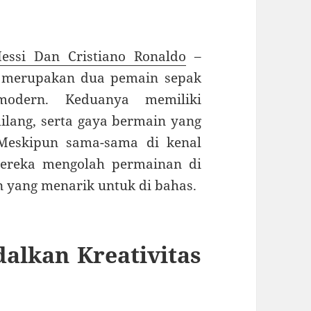
essi Dan Cristiano Ronaldo
–
o merupakan dua pemain sepak
modern. Keduanya memiliki
ilang, serta gaya bermain yang
 Meskipun sama-sama di kenal
mereka mengolah permainan di
 yang menarik untuk di bahas.
alkan Kreativitas