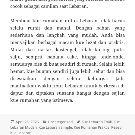
cocok sebagai camilan saat Lebaran.
Membuat kue rumahan untuk Lebaran tidak harus
selalu rumit dan mahal. Dengan bahan yang
sederhana dan langkah yang mudah, Anda bisa
menyajikan berbagai macam kue lezat dan praktis.
Mulai dari nastar, kastengel, lidah kucing, putri
salju, semprit, banana cake, hingga onde-onde,
semuanya bisa di buat sendiri di rumah. Selain lebih
hemat, kue buatan sendiri juga lebih sehat dan bisa
disesuaikan dengan selera keluarga. Jadi,
manfaatkan waktu libur Lebaran untuk berkreasi di
dapur dan ciptakan suasana hangat dengan sajian
kue rumahan yang istimewa.
Diposkan
Kategori
Tag
April 26, 2026
Uncategorized
Kue Lebaran Enak
,
Kue
pada
Lebaran Mudah
,
Kue Lebaran Simple
,
Kue Rumahan Praktis
,
Resep
Kue Lebaran