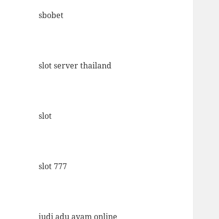
sbobet
slot server thailand
slot
slot 777
judi adu ayam online