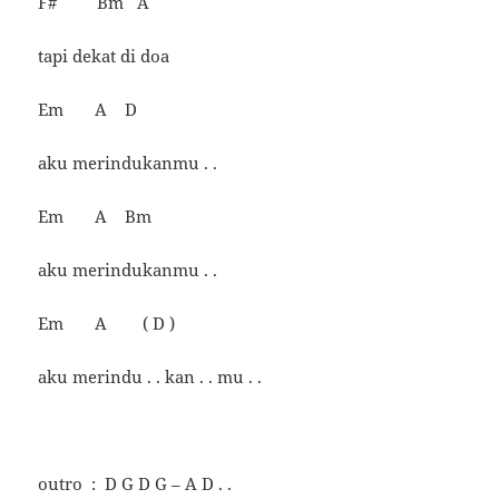
F# Bm A
tapi dekat di doa
Em A D
aku merindukanmu . .
Em A Bm
aku merindukanmu . .
Em A ( D )
aku merindu . . kan . . mu . .
outro : D G D G – A D . .