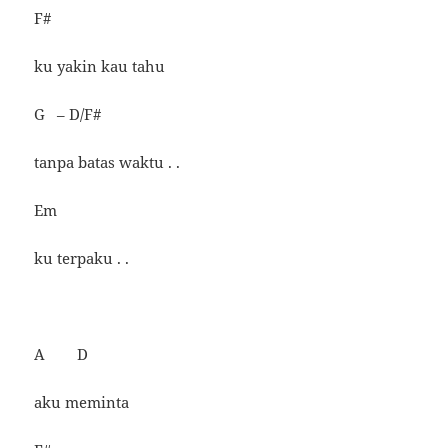
F#
ku yakin kau tahu
G – D/F#
tanpa batas waktu . .
Em
ku terpaku . .
A D
aku meminta