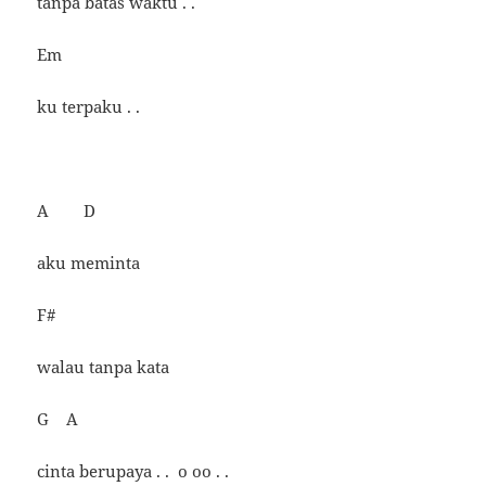
tanpa batas waktu . .
Em
ku terpaku . .
A D
aku meminta
F#
walau tanpa kata
G A
cinta berupaya . . o oo . .