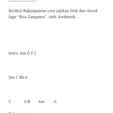
Berikut Rakyatpintar.com sajikan lirik dan chord
lagu “Bisa Tanpamu” oleh Andmesh.
Intro: Am G F C
Dm C Bb G
C G/B Am G