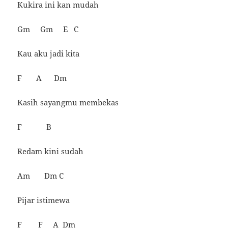
Kukira ini kan mudah
Gm Gm E C
Kau aku jadi kita
F A Dm
Kasih sayangmu membekas
F B
Redam kini sudah
Am Dm C
Pijar istimewa
F F A Dm