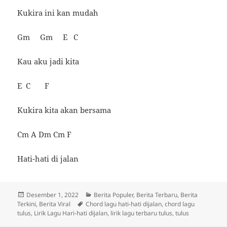
Kukira ini kan mudah
Gm Gm E C
Kau aku jadi kita
E C F
Kukira kita akan bersama
Cm A Dm Cm F
Hati-hati di jalan
Diposkan
Kategori
Desember 1, 2022
Berita Populer
,
Berita Terbaru
,
Berita
pada
Tag
Terkini
,
Berita Viral
Chord lagu hati-hati dijalan
,
chord lagu
tulus
,
Lirik Lagu Hari-hati dijalan
,
lirik lagu terbaru tulus
,
tulus