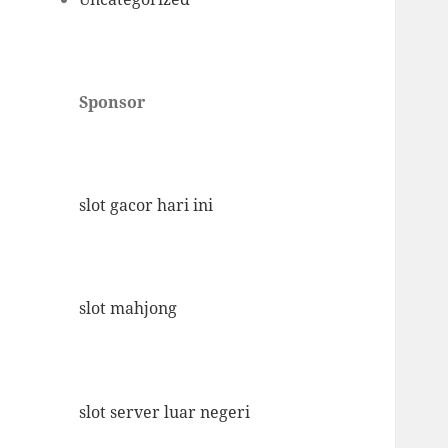
Sponsor
slot gacor hari ini
slot mahjong
slot server luar negeri