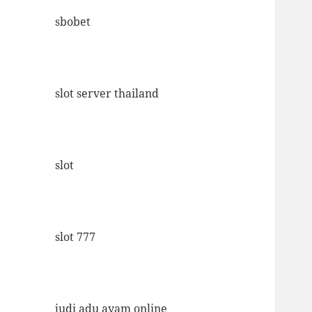
sbobet
slot server thailand
slot
slot 777
judi adu ayam online