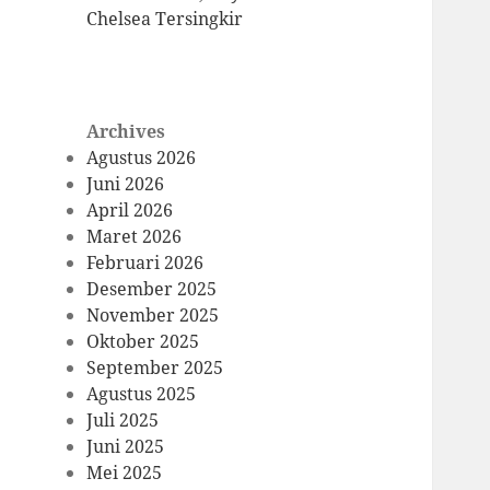
Chelsea Tersingkir
Archives
Agustus 2026
Juni 2026
April 2026
Maret 2026
Februari 2026
Desember 2025
November 2025
Oktober 2025
September 2025
Agustus 2025
Juli 2025
Juni 2025
Mei 2025