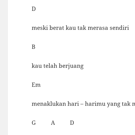
D
meski berat kau tak merasa sendiri
B
kau telah berjuang
Em
menaklukan hari – harimu yang tak
G A D