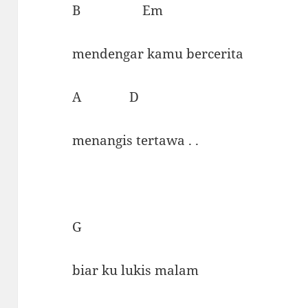
B Em
mendengar kamu bercerita
A D
menangis tertawa . .
G
biar ku lukis malam