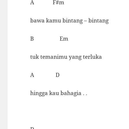
A F#m
bawa kamu bintang – bintang
B Em
tuk temanimu yang terluka
A D
hingga kau bahagia . .