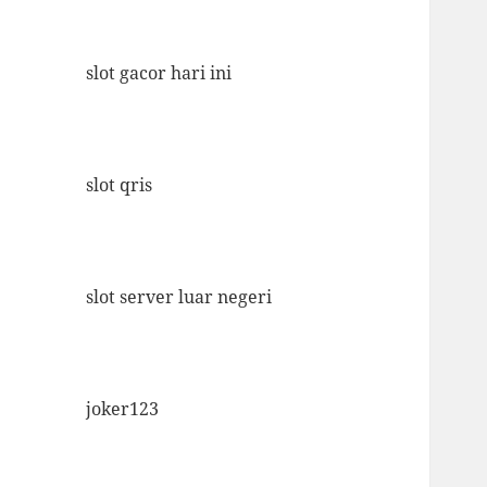
slot gacor hari ini
slot qris
slot server luar negeri
joker123