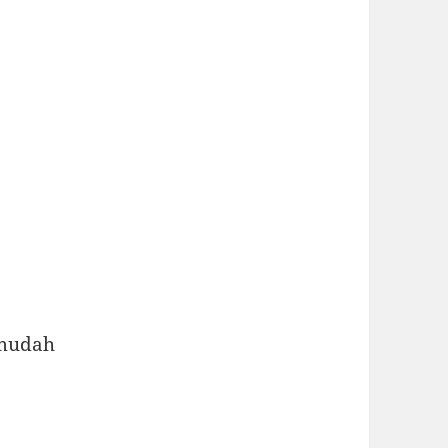
 mudah