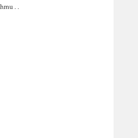
hmu . .