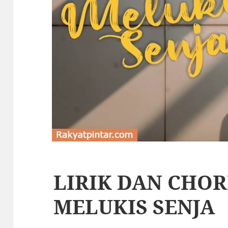
LIRIK DAN CHO
MELUKIS SENJA