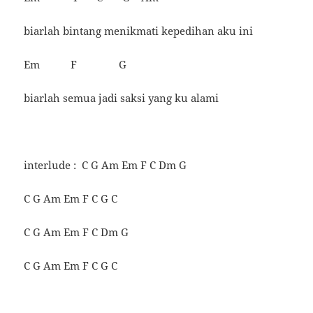
biarlah bintang menikmati kepedihan aku ini
Em F G
biarlah semua jadi saksi yang ku alami
interlude : C G Am Em F C Dm G
C G Am Em F C G C
C G Am Em F C Dm G
C G Am Em F C G C