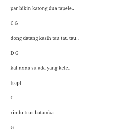
par bikin katong dua tapele..
C G
dong datang kasih tau tau tau..
D G
kal nona su ada yang kele..
[rap]
C
rindu trus batamba
G