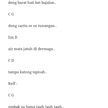
deng barat hati bet bajalan..
C G
dong carita se su tunangan..
Em D
air mata jatuh di dermaga..
C D
tampa katong tapisah..
Reff :
C G
ombak su bawa jauh jauh jauh..