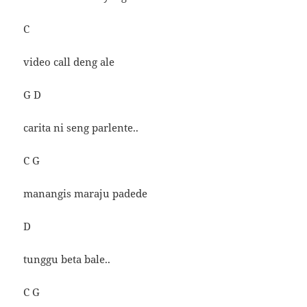
C
video call deng ale
G D
carita ni seng parlente..
C G
manangis maraju padede
D
tunggu beta bale..
C G