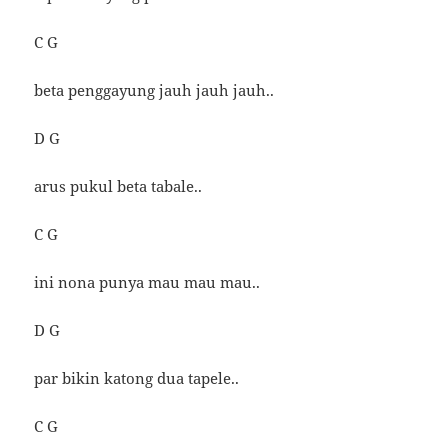
C G
beta penggayung jauh jauh jauh..
D G
arus pukul beta tabale..
C G
ini nona punya mau mau mau..
D G
par bikin katong dua tapele..
C G