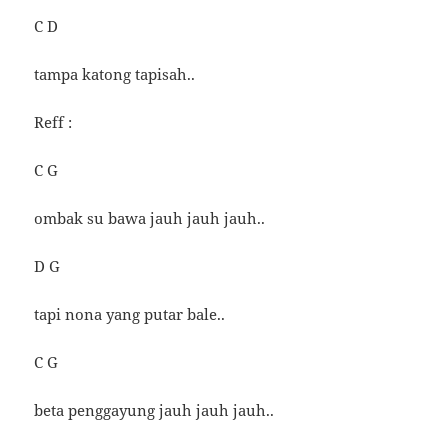
C D
tampa katong tapisah..
Reff :
C G
ombak su bawa jauh jauh jauh..
D G
tapi nona yang putar bale..
C G
beta penggayung jauh jauh jauh..