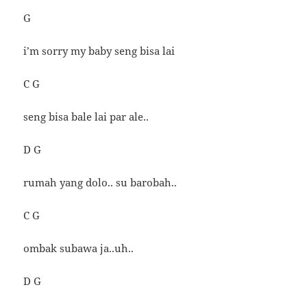
G
i’m sorry my baby seng bisa lai
C G
seng bisa bale lai par ale..
D G
rumah yang dolo.. su barobah..
C G
ombak subawa ja..uh..
D G