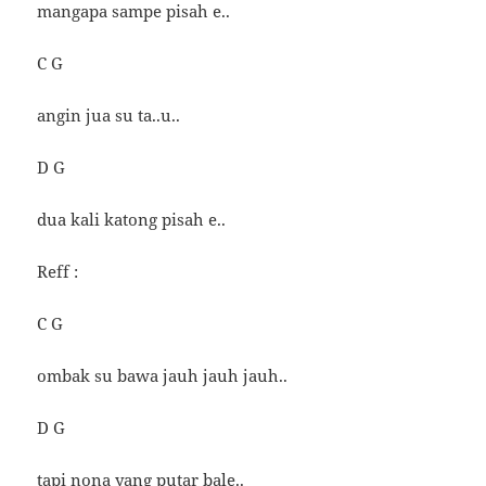
mangapa sampe pisah e..
C G
angin jua su ta..u..
D G
dua kali katong pisah e..
Reff :
C G
ombak su bawa jauh jauh jauh..
D G
tapi nona yang putar bale..