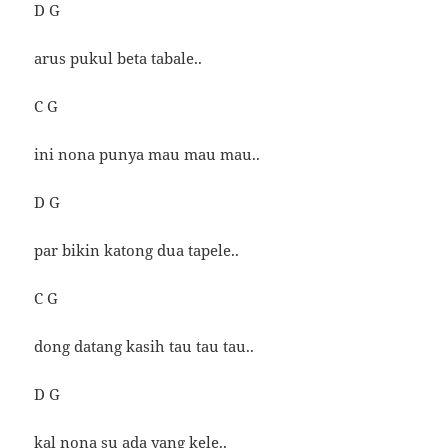
D G
arus pukul beta tabale..
C G
ini nona punya mau mau mau..
D G
par bikin katong dua tapele..
C G
dong datang kasih tau tau tau..
D G
kal nona su ada yang kele..