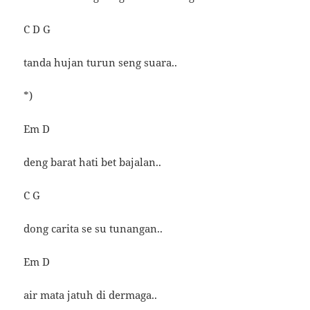
C D G
tanda hujan turun seng suara..
*)
Em D
deng barat hati bet bajalan..
C G
dong carita se su tunangan..
Em D
air mata jatuh di dermaga..