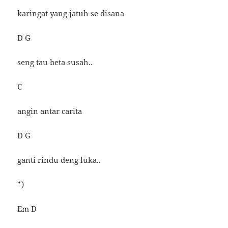
karingat yang jatuh se disana
D G
seng tau beta susah..
C
angin antar carita
D G
ganti rindu deng luka..
*)
Em D