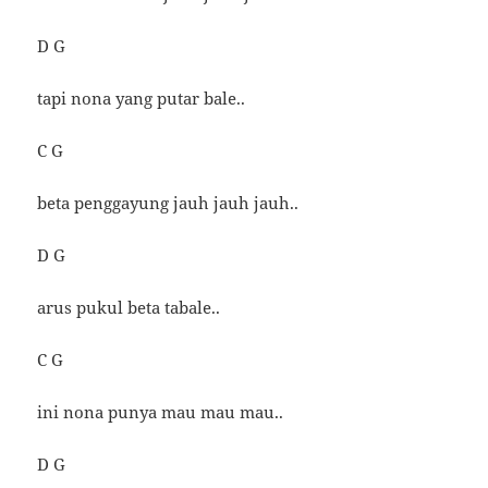
D G
tapi nona yang putar bale..
C G
beta penggayung jauh jauh jauh..
D G
arus pukul beta tabale..
C G
ini nona punya mau mau mau..
D G