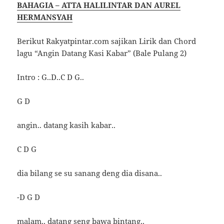
BAHAGIA – ATTA HALILINTAR DAN AUREL
HERMANSYAH
Berikut Rakyatpintar.com sajikan Lirik dan Chord
lagu “Angin Datang Kasi Kabar” (Bale Pulang 2)
Intro : G..D..C D G..
G D
angin.. datang kasih kabar..
C D G
dia bilang se su sanang deng dia disana..
-D G D
malam.. datang seng bawa bintang..