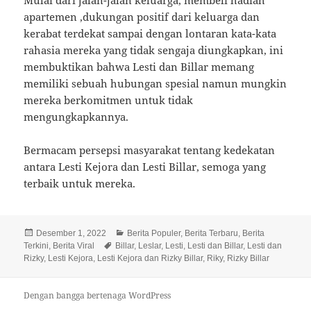
apartemen ,dukungan positif dari keluarga dan
kerabat terdekat sampai dengan lontaran kata-kata
rahasia mereka yang tidak sengaja diungkapkan, ini
membuktikan bahwa Lesti dan Billar memang
memiliki sebuah hubungan spesial namun mungkin
mereka berkomitmen untuk tidak
mengungkapkannya.
Bermacam persepsi masyarakat tentang kedekatan
antara Lesti Kejora dan Lesti Billar, semoga yang
terbaik untuk mereka.
Diposkan
Kategori
Desember 1, 2022
Berita Populer
,
Berita Terbaru
,
Berita
pada
Tag
Terkini
,
Berita Viral
Billar
,
Leslar
,
Lesti
,
Lesti dan Billar
,
Lesti dan
Rizky
,
Lesti Kejora
,
Lesti Kejora dan Rizky Billar
,
Riky
,
Rizky Billar
Dengan bangga bertenaga WordPress