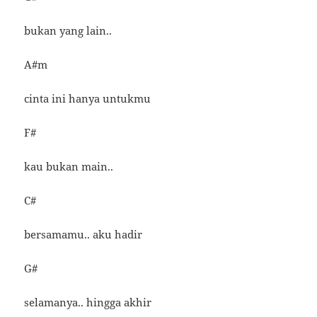
bukan yang lain..
A#m
cinta ini hanya untukmu
F#
kau bukan main..
C#
bersamamu.. aku hadir
G#
selamanya.. hingga akhir