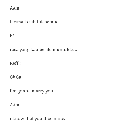
A#m
terima kasih tuk semua
F#
rasa yang kau berikan untukku..
Reff :
C# G#
i’m gonna marry you..
A#m
i know that you’ll be mine..