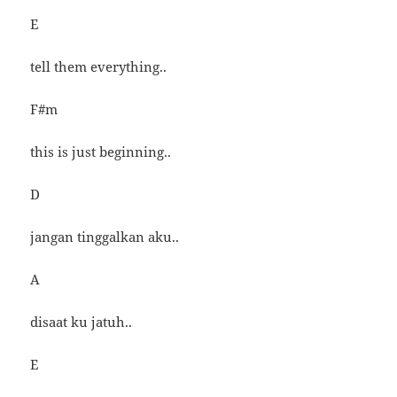
E
tell them everything..
F#m
this is just beginning..
D
jangan tinggalkan aku..
A
disaat ku jatuh..
E