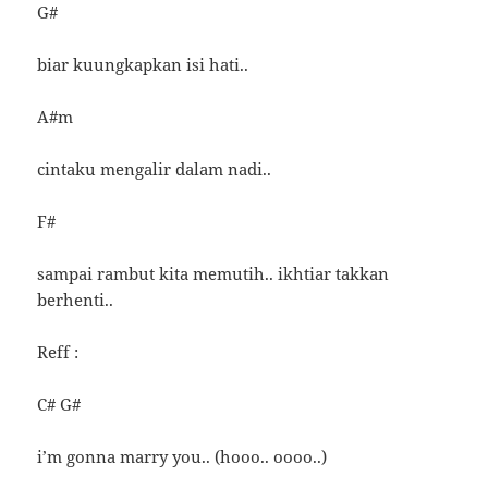
G#
biar kuungkapkan isi hati..
A#m
cintaku mengalir dalam nadi..
F#
sampai rambut kita memutih.. ikhtiar takkan
berhenti..
Reff :
C# G#
i’m gonna marry you.. (hooo.. oooo..)