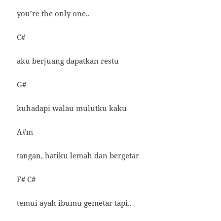
you’re the only one..
C#
aku berjuang dapatkan restu
G#
kuhadapi walau mulutku kaku
A#m
tangan, hatiku lemah dan bergetar
F# C#
temui ayah ibumu gemetar tapi..