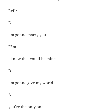
Reff:
E
i’m gonna marry you..
F#m
i know that you’ll be mine..
D
i’m gonna give my world..
A
you’re the only one..