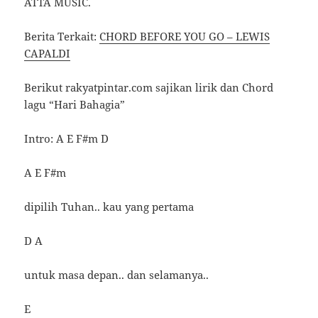
ATTA MUSIC.
Berita Terkait:
CHORD BEFORE YOU GO – LEWIS
CAPALDI
Berikut rakyatpintar.com sajikan lirik dan Chord
lagu “Hari Bahagia”
Intro: A E F#m D
A E F#m
dipilih Tuhan.. kau yang pertama
D A
untuk masa depan.. dan selamanya..
E