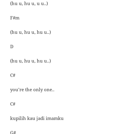
(hu u, hu u, u u..)
F#m
(hu u, hu u, hu u..)
D
(hu u, hu u, hu u..)
C#
you’re the only one..
C#
kupilih kau jadi imamku
G#