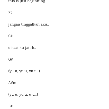
this is just beginning..
F#
jangan tinggalkan aku..
C#
disaat ku jatuh..
G#
(yu u, yu u, yu u..)
A#m
(yu u, yu u, u u..)
F#