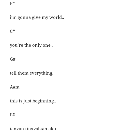
F#
i’m gonna give my world..
C#
you’re the only one..
G#
tell them everything..
A#m
this is just beginning..
F#
jangan tinggalkan aku..