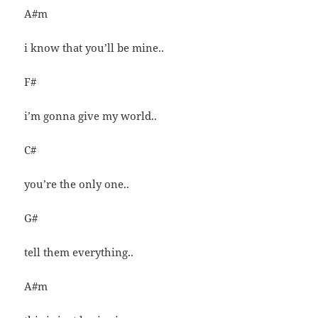
A#m
i know that you’ll be mine..
F#
i’m gonna give my world..
C#
you’re the only one..
G#
tell them everything..
A#m