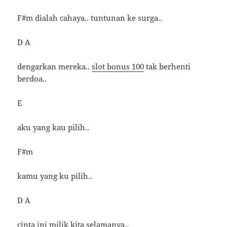
F#m dialah cahaya.. tuntunan ke surga..
D A
dengarkan mereka..
slot bonus 100
tak berhenti
berdoa..
E
aku yang kau pilih..
F#m
kamu yang ku pilih..
D A
cinta ini milik kita selamanya..