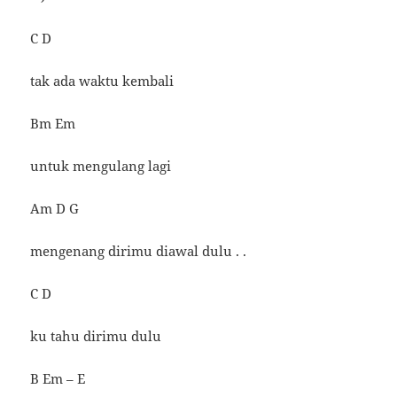
C D
tak ada waktu kembali
Bm Em
untuk mengulang lagi
Am D G
mengenang dirimu diawal dulu . .
C D
ku tahu dirimu dulu
B Em – E