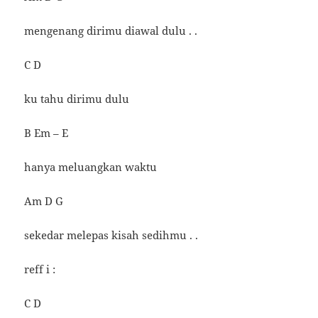
mengenang dirimu diawal dulu . .
C D
ku tahu dirimu dulu
B Em – E
hanya meluangkan waktu
Am D G
sekedar melepas kisah sedihmu . .
reff i :
C D