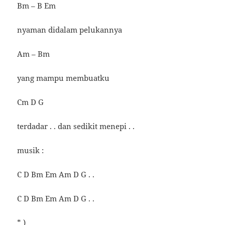
Bm – B Em
nyaman didalam pelukannya
Am – Bm
yang mampu membuatku
Cm D G
terdadar . . dan sedikit menepi . .
musik :
C D Bm Em Am D G . .
C D Bm Em Am D G . .
* )