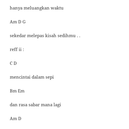
hanya meluangkan waktu
Am D G
sekedar melepas kisah sedihmu . .
reff ii :
C D
mencintai dalam sepi
Bm Em
dan rasa sabar mana lagi
Am D