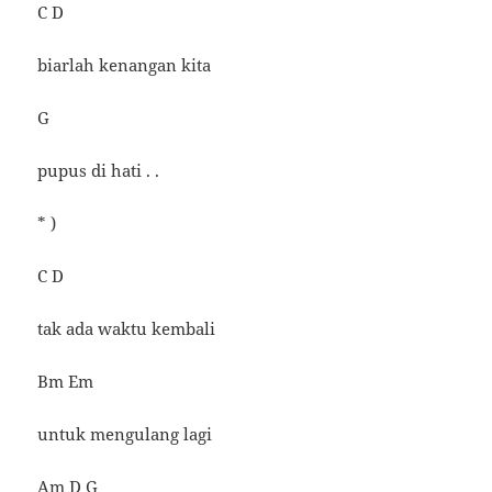
C D
biarlah kenangan kita
G
pupus di hati . .
* )
C D
tak ada waktu kembali
Bm Em
untuk mengulang lagi
Am D G