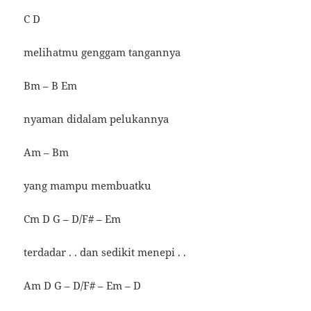
C D
melihatmu genggam tangannya
Bm – B Em
nyaman didalam pelukannya
Am – Bm
yang mampu membuatku
Cm D G – D/F# – Em
terdadar . . dan sedikit menepi . .
Am D G – D/F# – Em – D