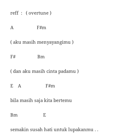
reff : ( overtune )
A F#m
( aku masih menyayangimu )
F# Bm
( dan aku masih cinta padamu )
E A F#m
bila masih saja kita bertemu
Bm E
semakin susah hati untuk lupakanmu . .