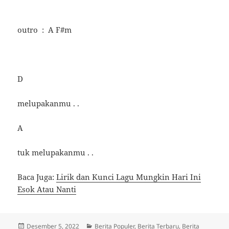
outro : A F#m
D
melupakanmu . .
A
tuk melupakanmu . .
Baca Juga:
Lirik dan Kunci Lagu Mungkin Hari Ini
Esok Atau Nanti
Diposkan
Kategori
Desember 5, 2022
Berita Populer
,
Berita Terbaru
,
Berita