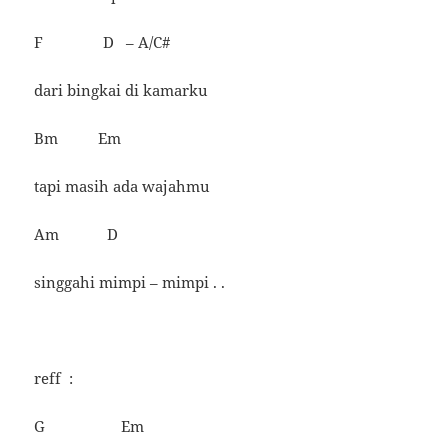
F D – A/C#
dari bingkai di kamarku
Bm Em
tapi masih ada wajahmu
Am D
singgahi mimpi – mimpi . .
reff :
G Em