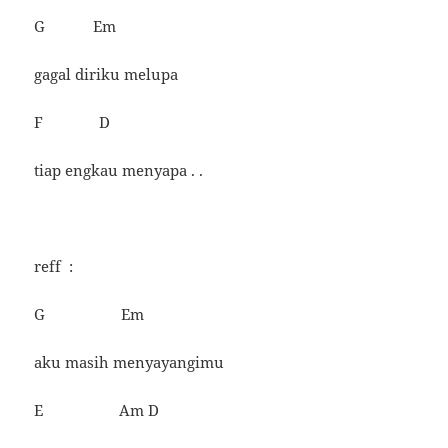
G Em
gagal diriku melupa
F D
tiap engkau menyapa . .
reff :
G Em
aku masih menyayangimu
E Am D