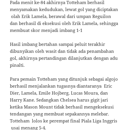
Pada menit ke-84 akhirnya Totteham berhasil
menyamakan kedudukan, lewat gol yang diciptakan
olah Erik Lamela, berawal dari umpan Reguilon
dan berhasil di eksekusi oleh Erik Lamela, sehingga
membuat skor menjadi imbang 1-1
Hasil imbang bertahan sampai peluit terakhir
dibunyikan oleh wasit dan tidak ada penambahan
gol, akhirnya pertandingan dilanjutkan dengan adu
pinalti.
Para pemain Totteham yang ditunjuk sebagai algojo
berhasil menjalankan tugasnya diantaranya Eric
Dier, Lamela, Emile Hojberg, Lucas Moura, dan
Harry Kane. Sedangkan Chelsea harus gigit jari
ketika Mason Mount tidak berhasil mengeksekusi
tendangan yang membuat sepakannya melebar.
Totteham lolos ke perempat final Piala Liga Inggris
usai menang 5-4.