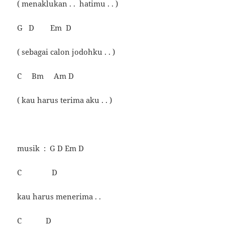
( menaklukan . . hatimu . . )
G D Em D
( sebagai calon jodohku . . )
C Bm Am D
( kau harus terima aku . . )
musik : G D Em D
C D
kau harus menerima . .
C D