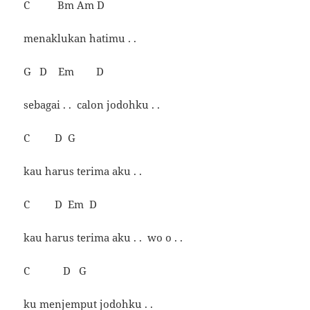
C Bm Am D
menaklukan hatimu . .
G D Em D
sebagai . . calon jodohku . .
C D G
kau harus terima aku . .
C D Em D
kau harus terima aku . . wo o . .
C D G
ku menjemput jodohku . .