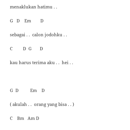
menaklukan hatimu . .
G D Em D
sebagai . . calon jodohku . .
C D G D
kau harus terima aku . . hei . .
G D Em D
( akulah . . orang yang bisa . . )
C Bm Am D