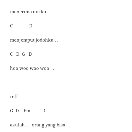
menerima diriku . .
C D
menjemput jodohku . .
C D G D
hoo woo woo woo . .
reff :
G D Em D
akulah . . orang yang bisa . .