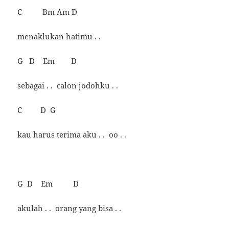
C Bm Am D
menaklukan hatimu . .
G D Em D
sebagai . . calon jodohku . .
C D G
kau harus terima aku . . oo . .
G D Em D
akulah . . orang yang bisa . .