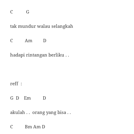
C G
tak mundur walau selangkah
C Am D
hadapi rintangan berliku . .
reff :
G D Em D
akulah . . orang yang bisa . .
C Bm Am D