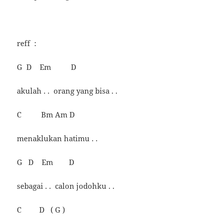
reff :
G D Em D
akulah . . orang yang bisa . .
C Bm Am D
menaklukan hatimu . .
G D Em D
sebagai . . calon jodohku . .
C D ( G )