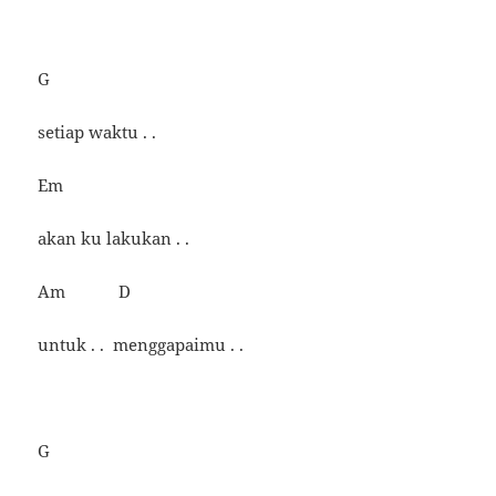
G
setiap waktu . .
Em
akan ku lakukan . .
Am D
untuk . . menggapaimu . .
G