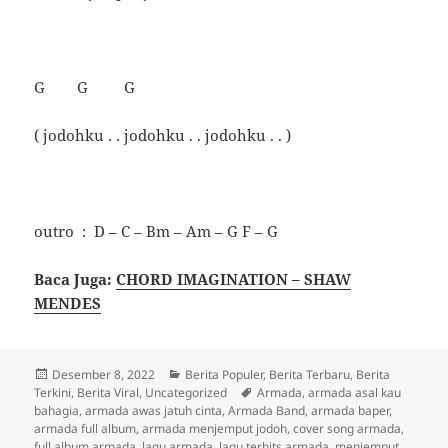
G G G
( jodohku . . jodohku . . jodohku . . )
outro : D – C – Bm – Am – G F – G
Baca Juga:
CHORD IMAGINATION – SHAW
MENDES
Diposkan
Kategori
Desember 8, 2022
Berita Populer
,
Berita Terbaru
,
Berita
pada
Tag
Terkini
,
Berita Viral
,
Uncategorized
Armada
,
armada asal kau
bahagia
,
armada awas jatuh cinta
,
Armada Band
,
armada baper
,
armada full album
,
armada menjemput jodoh
,
cover song armada
,
full album armada
,
lagu armada
,
lagu terhits armada
,
menjemput