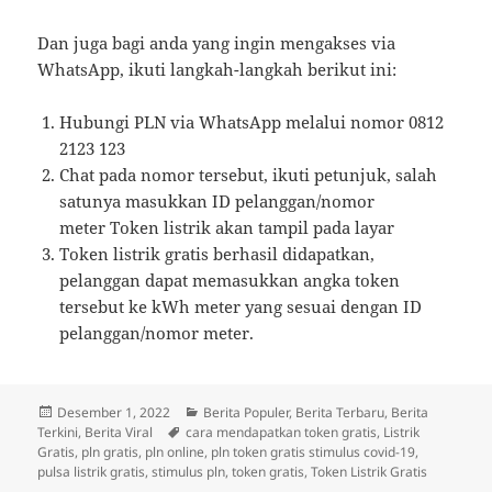
Dan juga bagi anda yang ingin mengakses via
WhatsApp, ikuti langkah-langkah berikut ini:
Hubungi PLN via WhatsApp melalui nomor 0812
2123 123
Chat pada nomor tersebut, ikuti petunjuk, salah
satunya masukkan ID pelanggan/nomor
meter Token listrik akan tampil pada layar
Token listrik gratis berhasil didapatkan,
pelanggan dapat memasukkan angka token
tersebut ke kWh meter yang sesuai dengan ID
pelanggan/nomor meter.
Diposkan
Kategori
Desember 1, 2022
Berita Populer
,
Berita Terbaru
,
Berita
pada
Tag
Terkini
,
Berita Viral
cara mendapatkan token gratis
,
Listrik
Gratis
,
pln gratis
,
pln online
,
pln token gratis stimulus covid-19
,
pulsa listrik gratis
,
stimulus pln
,
token gratis
,
Token Listrik Gratis