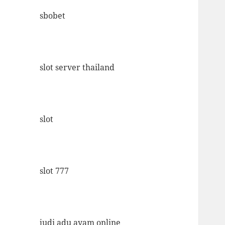
sbobet
slot server thailand
slot
slot 777
judi adu ayam online