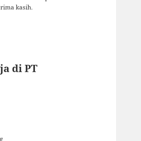
rima kasih.
ja di PT
g