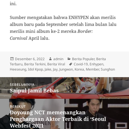
ini.
Sumber mengatakan bahwa ENHYPEN akan merilis
album baru pada September setelah lima bulan lalu
merilis mini album ke-2 mereka
Border:
Carnival
April lalu.
Diposkan
Penulis
Kategori
Desember 6, 2022
admin
Berita Populer
,
Berita
pada
Tag
Terbaru
,
Berita Terkini
,
Berita Viral
Covid-19
,
Enhypen
,
Heeseung
,
Idol Kpop
,
Jake
,
Jay
,
Jungwon
,
Korea
,
Member
,
Sunghon
Navigasi
SEBELUMNYA
pos
Saipul Jamil Bebas
Pos
sebelumnya:
BERIKUT
Doyoung NCT memenangkan
Pos
Penghargaan Aktor Terbaik di ‘Seoul
berikutnya:
Webfest 2021