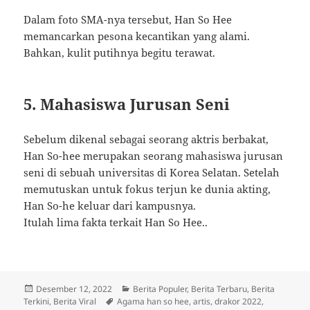
Dalam foto SMA-nya tersebut, Han So Hee
memancarkan pesona kecantikan yang alami.
Bahkan, kulit putihnya begitu terawat.
5. Mahasiswa Jurusan Seni
Sebelum dikenal sebagai seorang aktris berbakat,
Han So-hee merupakan seorang mahasiswa jurusan
seni di sebuah universitas di Korea Selatan. Setelah
memutuskan untuk fokus terjun ke dunia akting,
Han So-he keluar dari kampusnya.
Itulah lima fakta terkait Han So Hee..
Diposkan
Kategori
Desember 12, 2022
Berita Populer
,
Berita Terbaru
,
Berita
pada
Tag
Terkini
,
Berita Viral
Agama han so hee
,
artis
,
drakor 2022
,