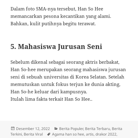
Dalam foto SMA-nya tersebut, Han So Hee
memancarkan pesona kecantikan yang alami.
Bahkan, kulit putihnya begitu terawat.
5. Mahasiswa Jurusan Seni
Sebelum dikenal sebagai seorang aktris berbakat,
Han So-hee merupakan seorang mahasiswa jurusan
seni di sebuah universitas di Korea Selatan. Setelah
memutuskan untuk fokus terjun ke dunia akting,
Han So-he keluar dari kampusnya.
Itulah lima fakta terkait Han So Hee..
Diposkan
Kategori
Desember 12, 2022
Berita Populer
,
Berita Terbaru
,
Berita
pada
Tag
Terkini
,
Berita Viral
Agama han so hee
,
artis
,
drakor 2022
,