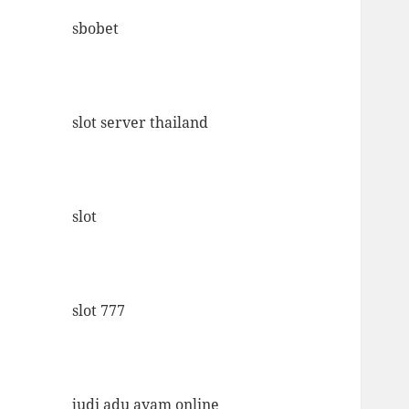
sbobet
slot server thailand
slot
slot 777
judi adu ayam online