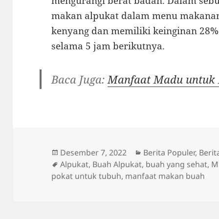
mengurangi berat badan. Dalam sebua
makan alpukat dalam menu makanan
kenyang dan memiliki keinginan 28%
selama 5 jam berikutnya.
Baca Juga:
Manfaat Madu untuk 
Diposkan
Kategori
Desember 7, 2022
Berita Populer
,
Berit
pada
Tag
Alpukat
,
Buah Alpukat
,
buah yang sehat
,
M
pokat untuk tubuh
,
manfaat makan buah