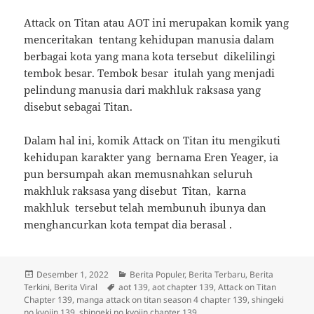
Attack on Titan atau AOT ini merupakan komik yang
menceritakan tentang kehidupan manusia dalam
berbagai kota yang mana kota tersebut dikelilingi
tembok besar. Tembok besar itulah yang menjadi
pelindung manusia dari makhluk raksasa yang
disebut sebagai Titan.
Dalam hal ini, komik Attack on Titan itu mengikuti
kehidupan karakter yang bernama Eren Yeager, ia
pun bersumpah akan memusnahkan seluruh
makhluk raksasa yang disebut Titan, karna
makhluk tersebut telah membunuh ibunya dan
menghancurkan kota tempat dia berasal .
Diposkan
Kategori
Desember 1, 2022
Berita Populer
,
Berita Terbaru
,
Berita
pada
Tag
Terkini
,
Berita Viral
aot 139
,
aot chapter 139
,
Attack on Titan
Chapter 139
,
manga attack on titan season 4 chapter 139
,
shingeki
no kyojin 139
,
shingeki no kyojin chapter 139