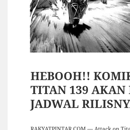
HEBOOH!! KOMI
TITAN 139 AKAN 
JADWAL RILISN
RAKYATPINTAR.COM — Attack on Tit