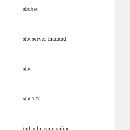
sbobet
slot server thailand
slot
slot 777
judi adu ayam online