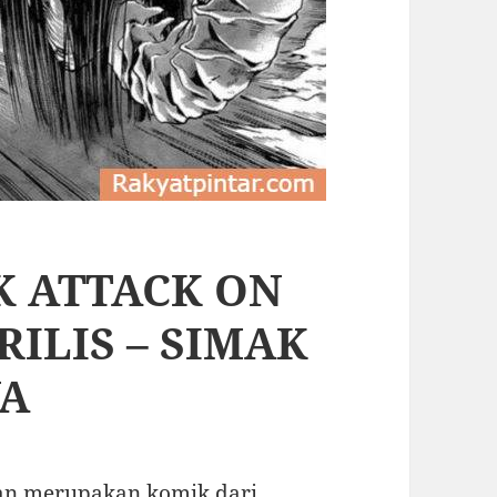
K ATTACK ON
RILIS – SIMAK
YA
an merupakan komik dari