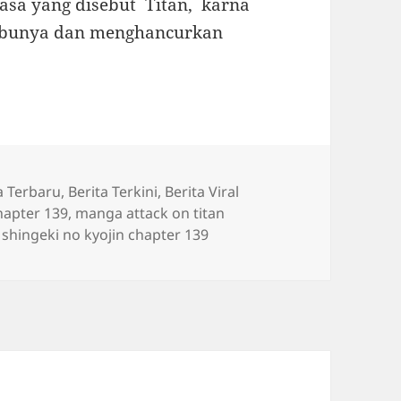
sa yang disebut Titan, karna
ibunya dan menghancurkan
a Terbaru
,
Berita Terkini
,
Berita Viral
hapter 139
,
manga attack on titan
,
shingeki no kyojin chapter 139