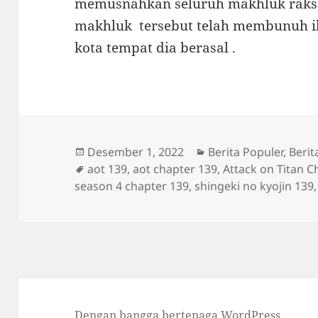
memusnahkan seluruh makhluk raksa
makhluk tersebut telah membunuh 
kota tempat dia berasal .
Diposkan
Kategori
Desember 1, 2022
Berita Populer
,
Berit
pada
Tag
aot 139
,
aot chapter 139
,
Attack on Titan C
season 4 chapter 139
,
shingeki no kyojin 139
Dengan bangga bertenaga WordPress