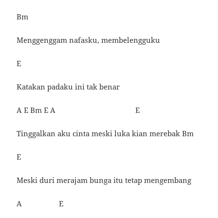
Bm
Menggenggam nafasku, membelengguku
E
Katakan padaku ini tak benar
A E Bm E A E
Tinggalkan aku cinta meski luka kian merebak Bm
E
Meski duri merajam bunga itu tetap mengembang
A E