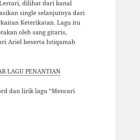
stari, dilihat dari kanal
ikan single selanjutnya dari
kaitan Keterikatan. Lagu itu
takan oleh sang gitaris,
ri Ariel beserta Istiqamah
TAR LAGU PENANTIAN
rd dan lirik lagu “Mencari