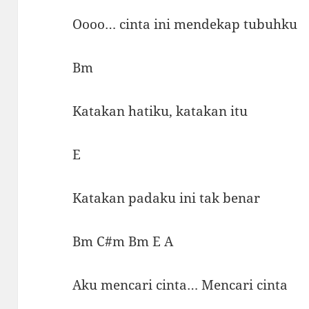
Oooo… cinta ini mendekap tubuhku
Bm
Katakan hatiku, katakan itu
E
Katakan padaku ini tak benar
Bm C#m Bm E A
Aku mencari cinta… Mencari cinta