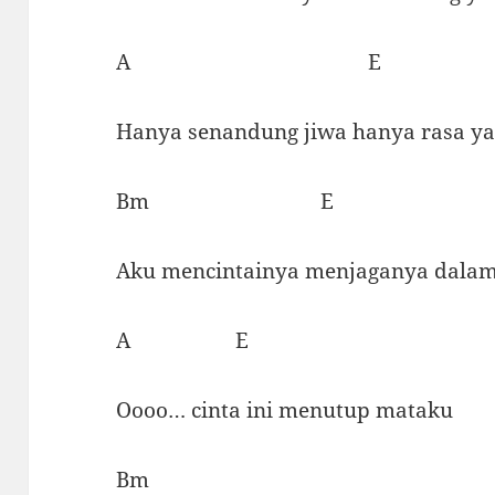
A E
Hanya senandung jiwa hanya rasa y
Bm E
Aku mencintainya menjaganya dalam
A E
Oooo… cinta ini menutup mataku
Bm