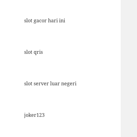
slot gacor hari ini
slot qris
slot server luar negeri
joker123