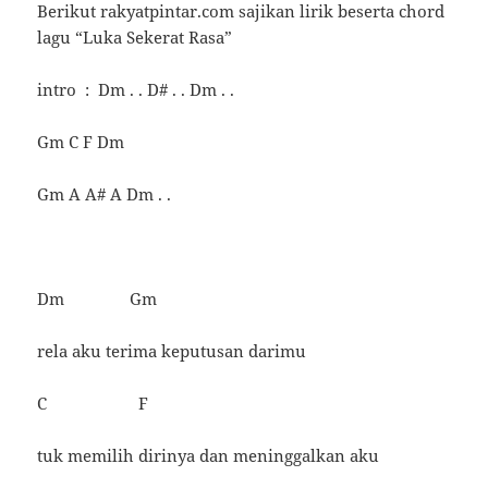
Berikut rakyatpintar.com sajikan lirik beserta chord
lagu “Luka Sekerat Rasa”
intro : Dm . . D# . . Dm . .
Gm C F Dm
Gm A A# A Dm . .
Dm Gm
rela aku terima keputusan darimu
C F
tuk memilih dirinya dan meninggalkan aku