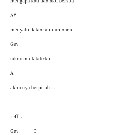
mengapa kau dan aku bersua
A#
menyatu dalam alunan nada
Gm
takdirmu takdirku . .
A
akhirnya berpisah . .
reff :
Gm C