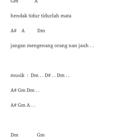
Gm A
hendak tidur tidurlah mata
A# A Dm
jangan mengenang orang nan jauh . .
musik : Dm . . D# . . Dm . .
A# Gm Dm . .
A# Gm A . .
Dm Gm