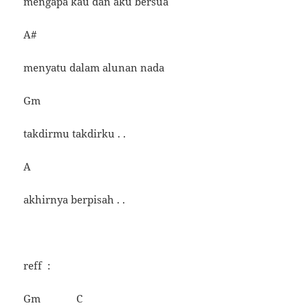
mengapa kau dan aku bersua
A#
menyatu dalam alunan nada
Gm
takdirmu takdirku . .
A
akhirnya berpisah . .
reff :
Gm C