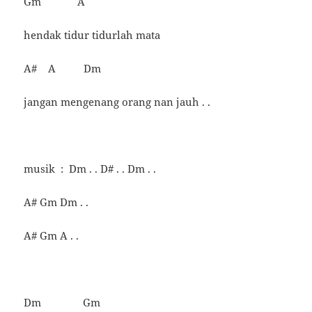
Gm A
hendak tidur tidurlah mata
A# A Dm
jangan mengenang orang nan jauh . .
musik : Dm . . D# . . Dm . .
A# Gm Dm . .
A# Gm A . .
Dm Gm