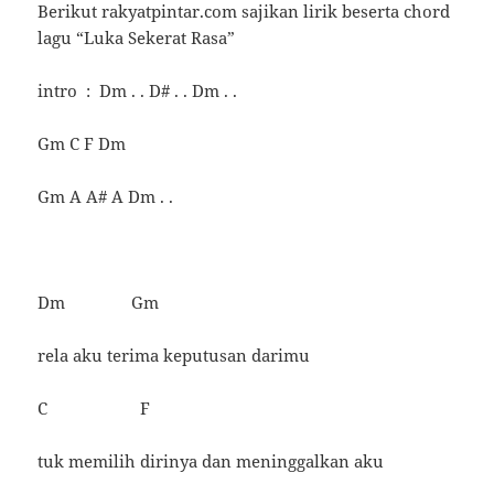
Berikut rakyatpintar.com sajikan lirik beserta chord
lagu “Luka Sekerat Rasa”
intro : Dm . . D# . . Dm . .
Gm C F Dm
Gm A A# A Dm . .
Dm Gm
rela aku terima keputusan darimu
C F
tuk memilih dirinya dan meninggalkan aku