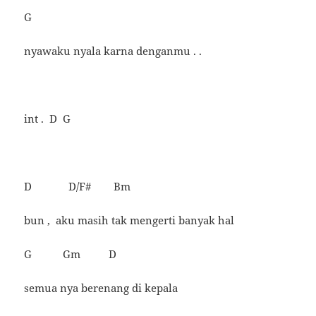
G
nyawaku nyala karna denganmu . .
int . D G
D D/F# Bm
bun , aku masih tak mengerti banyak hal
G Gm D
semua nya berenang di kepala