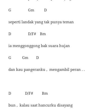
G Gm D
seperti landak yang tak punya teman
D D/F# Bm
ia menggonggong bak suara hujan
G Gm D
dan kau pangeranku , mengambil peran . .
D D/F# Bm
bun , kalau saat hancurku disayang