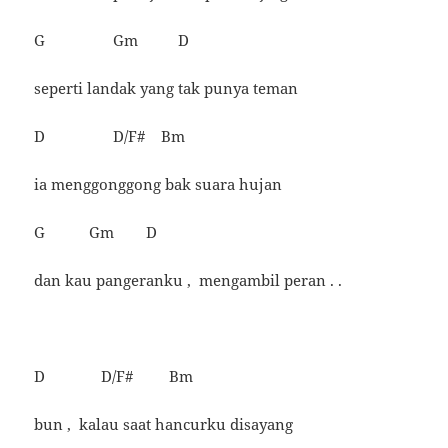
G Gm D
seperti landak yang tak punya teman
D D/F# Bm
ia menggonggong bak suara hujan
G Gm D
dan kau pangeranku , mengambil peran . .
D D/F# Bm
bun , kalau saat hancurku disayang