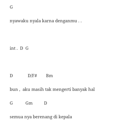
G
nyawaku nyala karna denganmu . .
int . D G
D D/F# Bm
bun , aku masih tak mengerti banyak hal
G Gm D
semua nya berenang di kepala