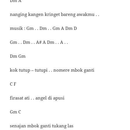
Dm A
nanging kangen kringet bareng awakmu . .
musik : Gm . . Dm . . Gm A Dm D
Gm . . Dm . . A# A Dm . . A . .
Dm Gm
kok tutup – tutupi . . nomere mbok ganti
C F
firasat ati . . angel di apusi
Gm C
senajan mbok ganti tukang las