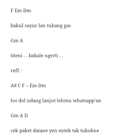
F Em Dm
bakul sayur lan tukang gas
Gm A
titeni . . bakale ngerti . .
reff :
A# C F – Em Dm
los dol ndang lanjut lehmu whatsapp’an
Gm A D
cek paket datane yen entek tak tukokne