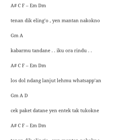
A# C F – Em Dm
tenan dik eling’o , yen mantan nakokno
Gm A
kabarmu tandane . . iku ora rindu . .
A# C F – Em Dm
los dol ndang lanjut lehmu whatsapp’an
Gm A D
cek paket datane yen entek tak tukokne
A# C F – Em Dm