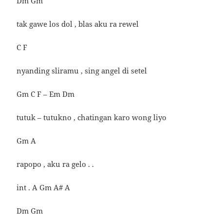
Dm Gm
tak gawe los dol , blas aku ra rewel
C F
nyanding sliramu , sing angel di setel
Gm C F – Em Dm
tutuk – tutukno , chatingan karo wong liyo
Gm A
rapopo , aku ra gelo . .
int . A Gm A# A
Dm Gm