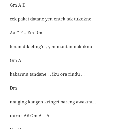
Gm A D
cek paket datane yen entek tak tukokne
A# C F – Em Dm
tenan dik eling’o , yen mantan nakokno
Gm A
kabarmu tandane . . iku ora rindu . .
Dm
nanging kangen kringet bareng awakmu . .
intro : A# Gm A – A