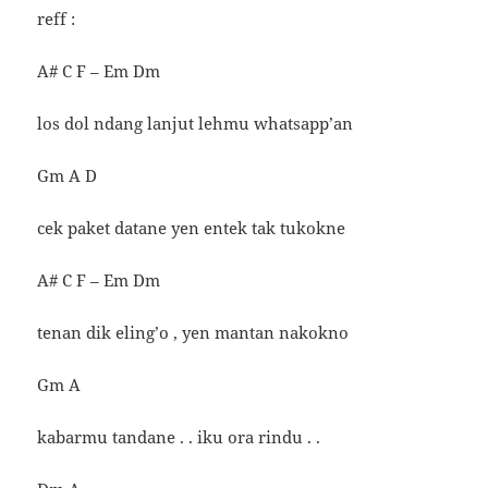
reff :
A# C F – Em Dm
los dol ndang lanjut lehmu whatsapp’an
Gm A D
cek paket datane yen entek tak tukokne
A# C F – Em Dm
tenan dik eling’o , yen mantan nakokno
Gm A
kabarmu tandane . . iku ora rindu . .