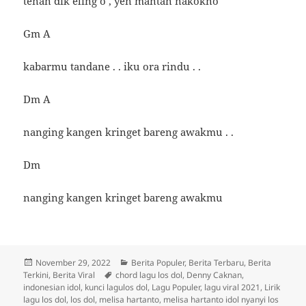
tenan dik eling’o , yen mantan nakokno
Gm A
kabarmu tandane . . iku ora rindu . .
Dm A
nanging kangen kringet bareng awakmu . .
Dm
nanging kangen kringet bareng awakmu
Diposkan
Kategori
November 29, 2022
Berita Populer
,
Berita Terbaru
,
Berita
pada
Tag
Terkini
,
Berita Viral
chord lagu los dol
,
Denny Caknan
,
indonesian idol
,
kunci lagulos dol
,
Lagu Populer
,
lagu viral 2021
,
Lirik
lagu los dol
,
los dol
,
melisa hartanto
,
melisa hartanto idol nyanyi los