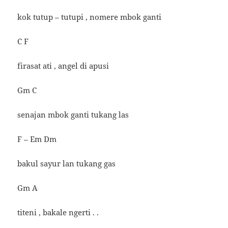
kok tutup – tutupi , nomere mbok ganti
C F
firasat ati , angel di apusi
Gm C
senajan mbok ganti tukang las
F – Em Dm
bakul sayur lan tukang gas
Gm A
titeni , bakale ngerti . .