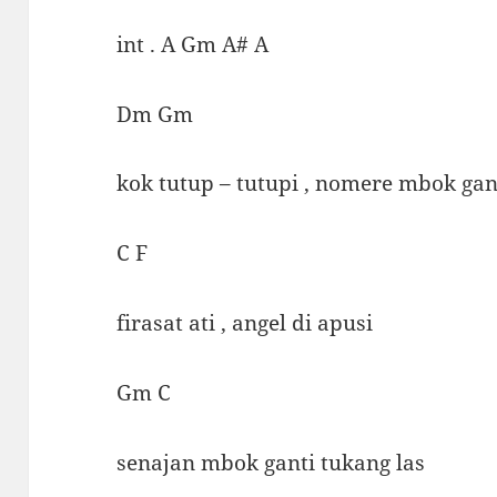
int . A Gm A# A
Dm Gm
kok tutup – tutupi , nomere mbok gan
C F
firasat ati , angel di apusi
Gm C
senajan mbok ganti tukang las