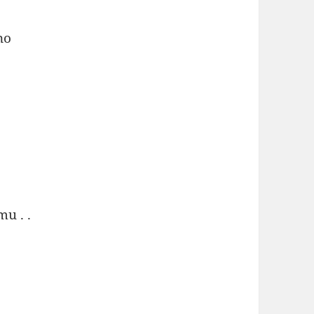
no
u . .