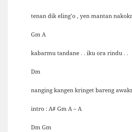
tenan dik eling’o , yen mantan nakok
Gm A
kabarmu tandane . . iku ora rindu . .
Dm
nanging kangen kringet bareng awakm
intro : A# Gm A – A
Dm Gm