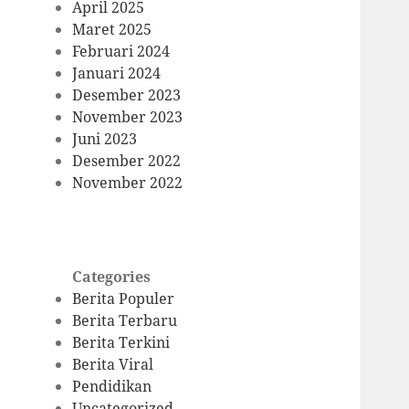
April 2025
Maret 2025
Februari 2024
Januari 2024
Desember 2023
November 2023
Juni 2023
Desember 2022
November 2022
Categories
Berita Populer
Berita Terbaru
Berita Terkini
Berita Viral
Pendidikan
Uncategorized