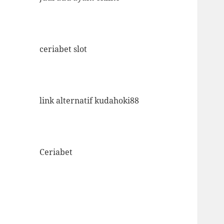
ceriabet slot
link alternatif kudahoki88
Ceriabet