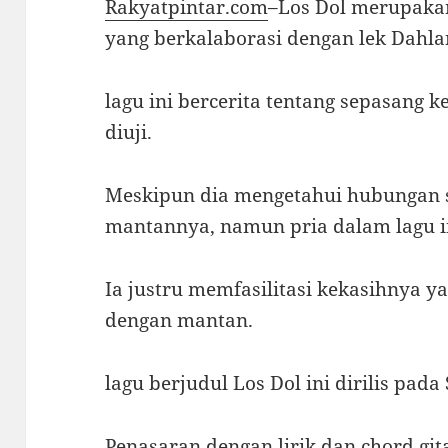
Rakyatpintar.com
–Los Dol merupaka
yang berkalaborasi dengan lek Dahla
lagu ini bercerita tentang sepasang 
diuji.
Meskipun dia mengetahui hubungan 
mantannya, namun pria dalam lagu i
Ia justru memfasilitasi kekasihnya 
dengan mantan.
lagu berjudul Los Dol ini dirilis pada
Penasaran dengan lirik dan chord gi