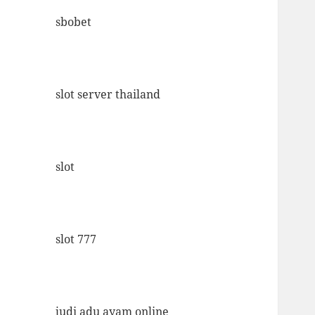
sbobet
slot server thailand
slot
slot 777
judi adu ayam online