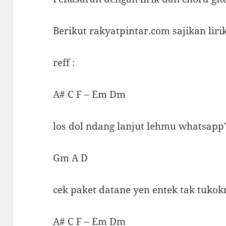
Berikut rakyatpintar.com sajikan liri
reff :
A# C F – Em Dm
los dol ndang lanjut lehmu whatsapp
Gm A D
cek paket datane yen entek tak tukok
A# C F – Em Dm