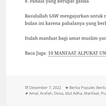
8. Pahala yang berlipat ganda
Rasulullah SAW mengajurkan untuk 
bulan ini karena pahalanya yang ber
Itulah manfaat bagi umat muslim ya
Baca Juga:
10 MANFAAT ALPUKAT U
Diposkan
Kategori
Desember 7, 2022
Berita Populer
,
Berit
pada
Tag
Amal
,
Arafah
,
Dosa
,
Idul Adha
,
Manfaat
,
Pu