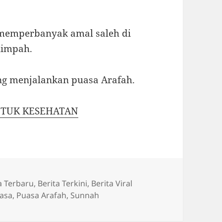
memperbanyak amal saleh di
limpah.
ng menjalankan puasa Arafah.
NTUK KESEHATAN
a Terbaru
,
Berita Terkini
,
Berita Viral
asa
,
Puasa Arafah
,
Sunnah