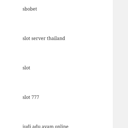
sbobet
slot server thailand
slot
slot 777
judi adu ayam online