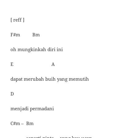
[ reff ]
F#m Bm
oh mungkinkah diri ini
E A
dapat merubah buih yang memutih
D
menjadi permadani
C#m – Bm