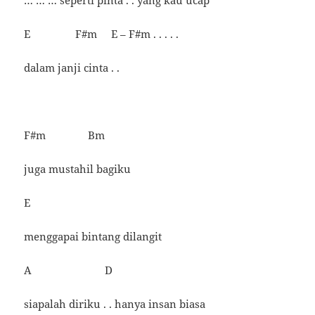
… … … seperti pinta . . yang kau ucap
E F#m E – F#m . . . . .
dalam janji cinta . .
F#m Bm
juga mustahil bagiku
E
menggapai bintang dilangit
A D
siapalah diriku . . hanya insan biasa