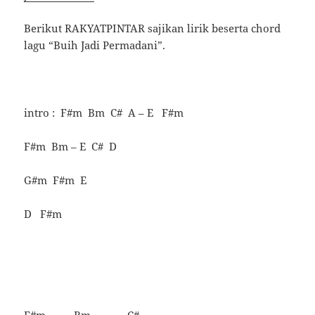
Berikut RAKYATPINTAR sajikan lirik beserta chord
lagu “Buih Jadi Permadani”.
intro : F#m Bm C# A – E F#m
F#m Bm – E C# D
G#m F#m E
D F#m