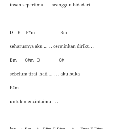
insan sepertimu … . seanggun bidadari
D – E F#m Bm
seharusnya aku … . . cerminkan diriku . .
Bm C#m D C#
sebelum tirai hati … . . . aku buka
F#m
untuk mencintaimu . . .