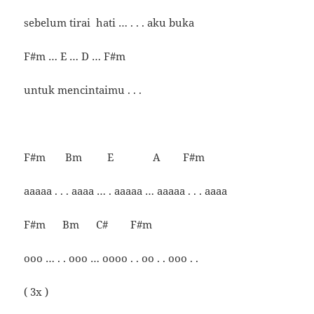
sebelum tirai hati … . . . aku buka
F#m … E … D … F#m
untuk mencintaimu . . .
F#m Bm E A F#m
aaaaa . . . aaaa … . aaaaa … aaaaa . . . aaaa
F#m Bm C# F#m
ooo … . . ooo … oooo . . oo . . ooo . .
( 3x )