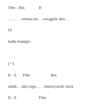
C#m – Bm D
… … . . . semua itu . . sungguh aku . .
C#
tiada mampu . .
( * )
D – E F#m Bm
salah . . aku juga . . . . karna jatuh cinta
D – E F#m