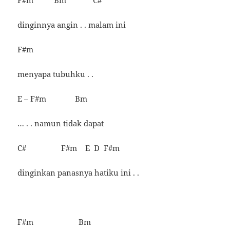
F#m Bm C#
dinginnya angin . . malam ini
F#m
menyapa tubuhku . .
E – F#m Bm
… . . namun tidak dapat
C# F#m E D F#m
dinginkan panasnya hatiku ini . .
F#m Bm