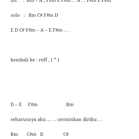
int : Bm – A , F#m E F#m . . A . . F#m E F#m
solo : Bm C# F#m D
E D C# F#m – A – E F#m . . .
kembali ke : reff , ( * )
D – E F#m Bm
seharusnya aku … . . cerminkan diriku . .
Bm C#m D C#