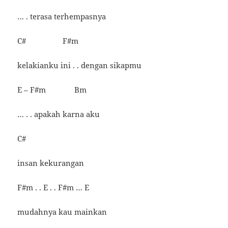
… . terasa terhempasnya
C# F#m
kelakianku ini . . dengan sikapmu
E – F#m Bm
… . . apakah karna aku
C#
insan kekurangan
F#m . . E . . F#m … E
mudahnya kau mainkan