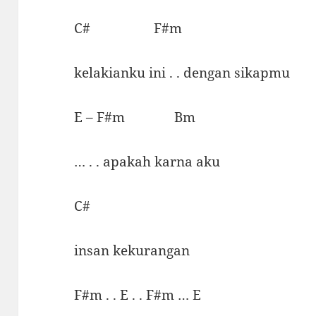
C# F#m
kelakianku ini . . dengan sikapmu
E – F#m Bm
… . . apakah karna aku
C#
insan kekurangan
F#m . . E . . F#m … E