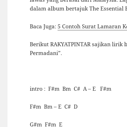
dalam album bertajuk The Essential E
Baca Juga:
5 Contoh Surat Lamaran Ke
Berikut RAKYATPINTAR sajikan lirik b
Permadani”.
intro : F#m Bm C# A – E F#m
F#m Bm – E C# D
G#m F#m E