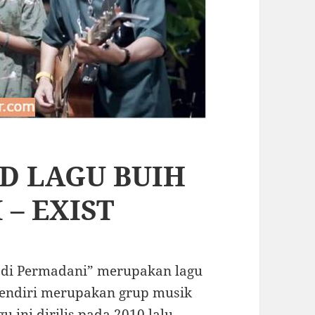
D LAGU BUIH
 – EXIST
di Permadani” merupakan lagu
 sendiri merupakan grup musik
u ini dirilis pada 2010 lalu