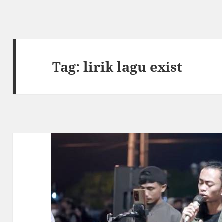
Tag:
lirik lagu exist