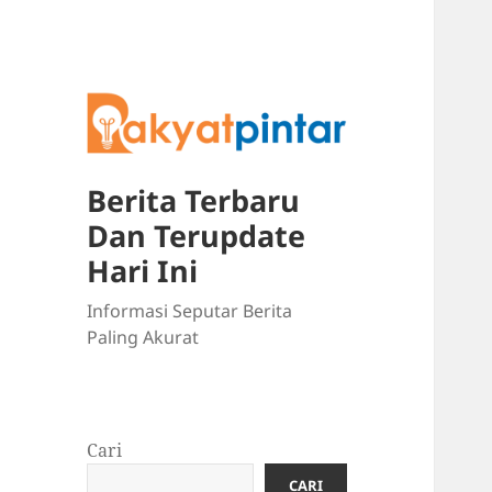
Berita Terbaru
Dan Terupdate
Hari Ini
Informasi Seputar Berita
Paling Akurat
Cari
CARI