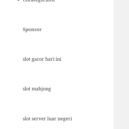
Sponsor
slot gacor hari ini
slot mahjong
slot server luar negeri