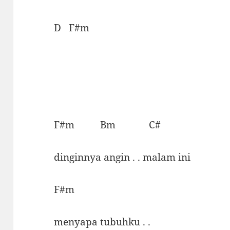
D F#m
F#m Bm C#
dinginnya angin . . malam ini
F#m
menyapa tubuhku . .