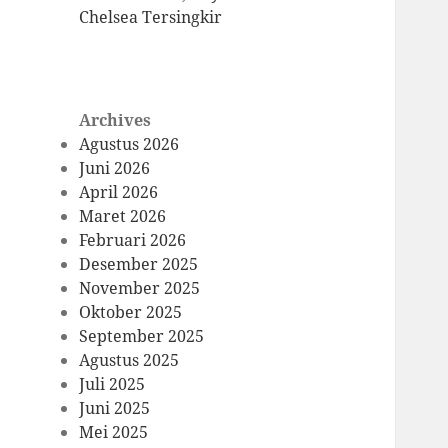
Chelsea Tersingkir
Archives
Agustus 2026
Juni 2026
April 2026
Maret 2026
Februari 2026
Desember 2025
November 2025
Oktober 2025
September 2025
Agustus 2025
Juli 2025
Juni 2025
Mei 2025