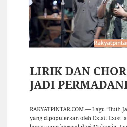
LIRIK DAN CHOR
JADI PERMADANI
RAKYATPINTAR.COM — Lagu “Buih Ja
yang dipopulerkan oleh Exist. Exist
lawas yang berasal dari Malaysia. Lag