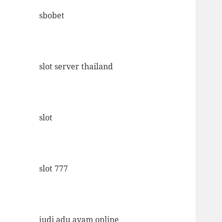
sbobet
slot server thailand
slot
slot 777
judi adu ayam online