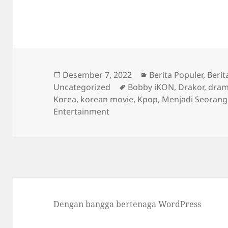
Diposkan
Kategori
Desember 7, 2022
Berita Populer
,
Berit
pada
Tag
Uncategorized
Bobby iKON
,
Drakor
,
dram
Korea
,
korean movie
,
Kpop
,
Menjadi Seorang
Entertainment
Dengan bangga bertenaga WordPress