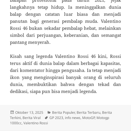
balapan profesional pada tahun 2021, jejak
langkahnya tetap hidup. Ia meninggalkan dunia
balap dengan catatan luar biasa dan menjadi
panutan bagi generasi pembalap muda. Valentino
Rossi 46 bukan sekadar pembalap hebat, melainkan
simbol dari perjuangan, keberanian, dan semangat
pantang menyerah.
Kisah sang legenda Valentino Rossi 46 kini, Rossi
terus aktif di dunia balap dalam berbagai kapasitas,
dari komentator hingga pengusaha. Ia tetap menjadi
ikon yang menginspirasi banyak orang di seluruh
dunia, membuktikan bahwa dengan tekad dan
dedikasi, siapa pun bisa menjadi legenda.
Diposkan
Kategori
Oktober 13, 2025
Berita Populer
,
Berita Terbaru
,
Berita
pada
Tag
Terkini
,
Berita Viral
GP 2023
,
info news
,
MotoGP
,
Motogp
1000cc
,
Valentino Rossi