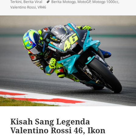
pada
Tag
Terkini
,
Berita Viral
Berita Motogp
,
MotoGP
,
Motogp 1000cc
,
Valentino Rossi
,
VR46
Kisah Sang Legenda
Valentino Rossi 46, Ikon