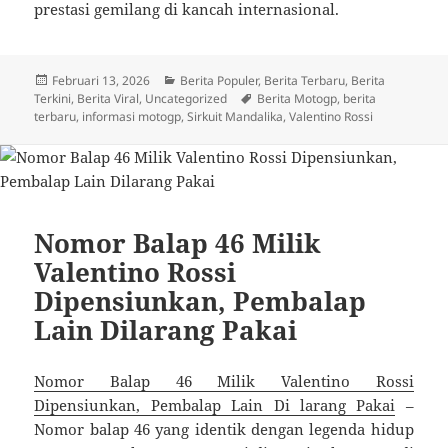
prestasi gemilang di kancah internasional.
Diposkan
Kategori
Februari 13, 2026
Berita Populer
,
Berita Terbaru
,
Berita
pada
Tag
Terkini
,
Berita Viral
,
Uncategorized
Berita Motogp
,
berita
terbaru
,
informasi motogp
,
Sirkuit Mandalika
,
Valentino Rossi
Nomor Balap 46 Milik
Valentino Rossi
Dipensiunkan, Pembalap
Lain Dilarang Pakai
Nomor Balap 46 Milik Valentino Rossi
Dipensiunkan, Pembalap Lain Di larang Pakai
–
Nomor balap 46 yang identik dengan legenda hidup