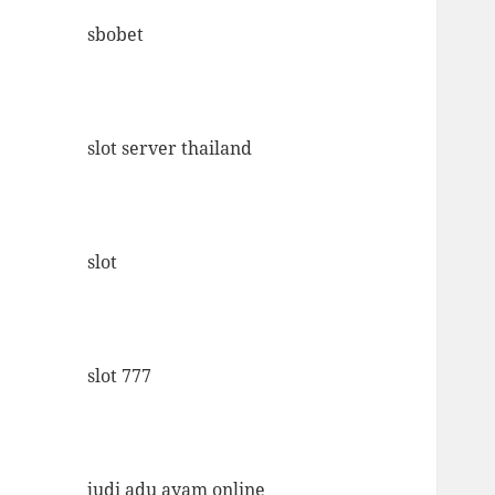
sbobet
slot server thailand
slot
slot 777
judi adu ayam online