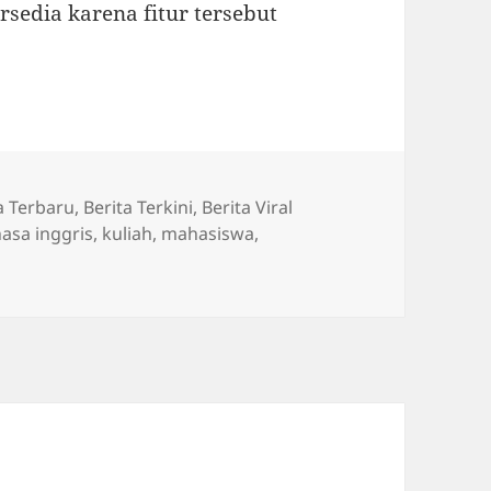
rsedia karena fitur tersebut
a Terbaru
,
Berita Terkini
,
Berita Viral
asa inggris
,
kuliah
,
mahasiswa
,