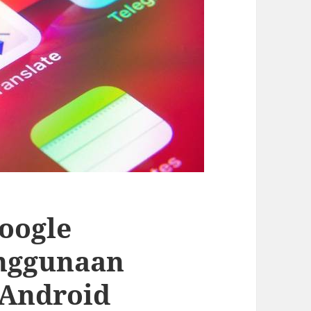
oogle
enggunaan
 Android