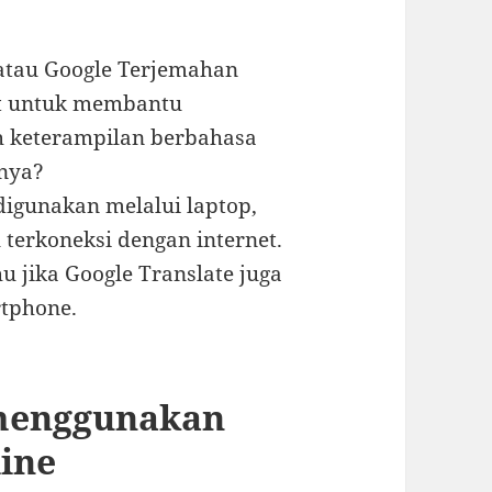
 atau Google Terjemahan
at untuk membantu
h keterampilan berbahasa
nya?
digunakan melalui laptop,
 terkoneksi dengan internet.
 jika Google Translate juga
rtphone.
menggunakan
line