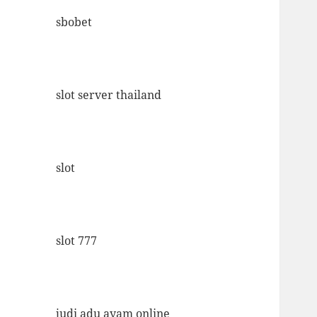
sbobet
slot server thailand
slot
slot 777
judi adu ayam online