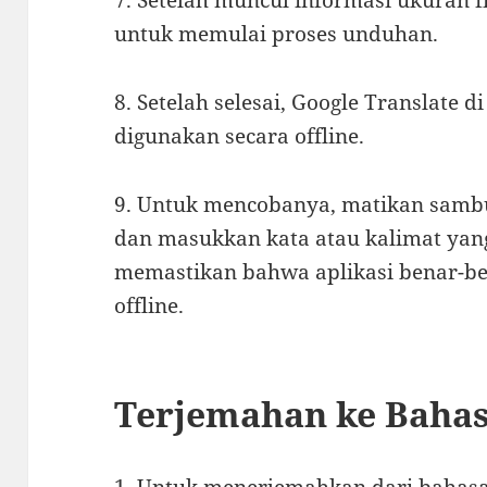
7. Setelah muncul informasi ukuran f
untuk memulai proses unduhan.
8. Setelah selesai, Google Translate 
digunakan secara offline.
9. Untuk mencobanya, matikan sambu
dan masukkan kata atau kalimat yan
memastikan bahwa aplikasi benar-be
offline.
Terjemahan ke Bahas