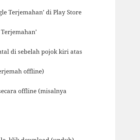
gle Terjemahan’ di Play Store
e Terjemahan’
ntal di sebelah pojok kiri atas
erjemah offline)
secara offline (misalnya