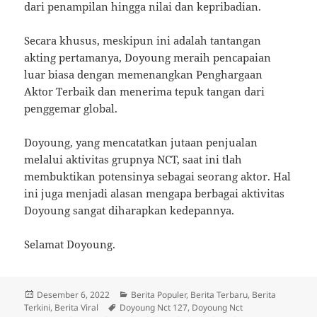
dari penampilan hingga nilai dan kepribadian.
Secara khusus, meskipun ini adalah tantangan
akting pertamanya, Doyoung meraih pencapaian
luar biasa dengan memenangkan Penghargaan
Aktor Terbaik dan menerima tepuk tangan dari
penggemar global.
Doyoung, yang mencatatkan jutaan penjualan
melalui aktivitas grupnya NCT, saat ini tlah
membuktikan potensinya sebagai seorang aktor. Hal
ini juga menjadi alasan mengapa berbagai aktivitas
Doyoung sangat diharapkan kedepannya.
Selamat Doyoung.
Diposkan
Kategori
Desember 6, 2022
Berita Populer
,
Berita Terbaru
,
Berita
pada
Tag
Terkini
,
Berita Viral
Doyoung Nct 127
,
Doyoung Nct