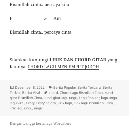
Bismillah cinta.. percaya kita
F G Am
Bismillah cinta.. percaya cinta
Silahkan kunjungi
LIRIK DAN CHORD GITAR
yang
lainnya:
CHORD LAGU MENJEMPUT JODOH
Diposkan
Kategori
Desember 8, 2022
Berita Populer
,
Berita Terbaru
,
Berita
pada
Tag
Terkini
,
Berita Viral
chord
,
Chord Lagu Bismillah Cinta
,
kunci
gitar Bismillah Cinta
,
kunci gitar lagu ungu
,
Lagu Populer
,
lagu ungu
,
lagu viral
,
Lesty
,
Lesty Kejora
,
Lirik lagu
,
Lirik lagu Bismillah Cinta
,
lirik lagu ungu
,
ungu
Dengan bangga bertenaga WordPress