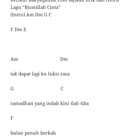
Lagu “Bismillah Cinta”
(Intro) Am Dm G C
F Dm E
Am Dm
tak dapat lagi ku lukis rasa
G C
ramadhan yang indah kini tlah tiba
F
bulan penuh berkah