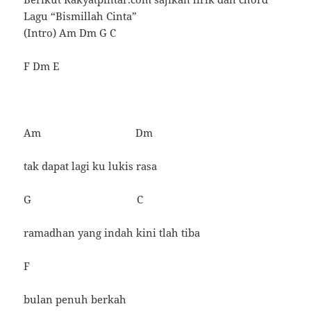
Lagu “Bismillah Cinta”
(Intro) Am Dm G C
F Dm E
Am Dm
tak dapat lagi ku lukis rasa
G C
ramadhan yang indah kini tlah tiba
F
bulan penuh berkah