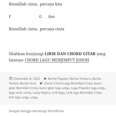
Bismillah cinta.. percaya kita
F G Am
Bismillah cinta.. percaya cinta
Silahkan kunjungi
LIRIK DAN CHORD GITAR
yang
lainnya:
CHORD LAGU MENJEMPUT JODOH
Diposkan
Kategori
Desember 8, 2022
Berita Populer
,
Berita Terbaru
,
Berita
pada
Tag
Terkini
,
Berita Viral
chord
,
Chord Lagu Bismillah Cinta
,
kunci
gitar Bismillah Cinta
,
kunci gitar lagu ungu
,
Lagu Populer
,
lagu ungu
,
lagu viral
,
Lesty
,
Lesty Kejora
,
Lirik lagu
,
Lirik lagu Bismillah Cinta
,
lirik lagu ungu
,
ungu
Dengan bangga bertenaga WordPress