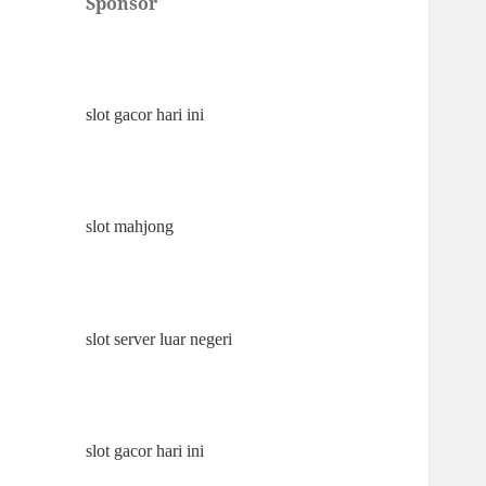
Sponsor
slot gacor hari ini
slot mahjong
slot server luar negeri
slot gacor hari ini