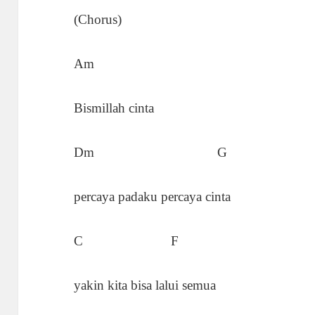
(Chorus)
Am
Bismillah cinta
Dm G
percaya padaku percaya cinta
C F
yakin kita bisa lalui semua