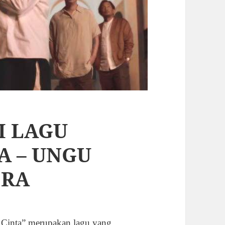
I LAGU
A – UNGU
ORA
inta” merupakan lagu yang