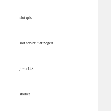
slot qris
slot server luar negeri
joker123
sbobet