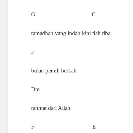
G C
ramadhan yang indah kini tlah tiba
F
bulan penuh berkah
Dm
rahmat dari Allah
F E